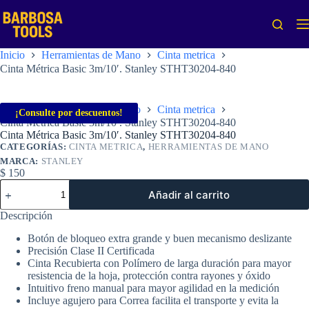
Saltar
al
contenido
Inicio
Herramientas de Mano
Cinta metrica
Cinta Métrica Basic 3m/10′. Stanley STHT30204-840
Inicio
Herramientas de Mano
Cinta metrica
¡Consulte por descuentos!
Cinta Métrica Basic 3m/10′. Stanley STHT30204-840
Cinta Métrica Basic 3m/10′. Stanley STHT30204-840
CATEGORÍAS:
CINTA METRICA
,
HERRAMIENTAS DE MANO
MARCA:
STANLEY
$
150
Cinta
Añadir al carrito
Métrica
Basic
Descripción
3m/10'.
Stanley
Botón de bloqueo extra grande y buen mecanismo deslizante
STHT30204-
Precisión Clase II Certificada
840
Cinta Recubierta con Polímero de larga duración para mayor
cantidad
resistencia de la hoja, protección contra rayones y óxido
Intuitivo freno manual para mayor agilidad en la medición
Incluye agujero para Correa facilita el transporte y evita la