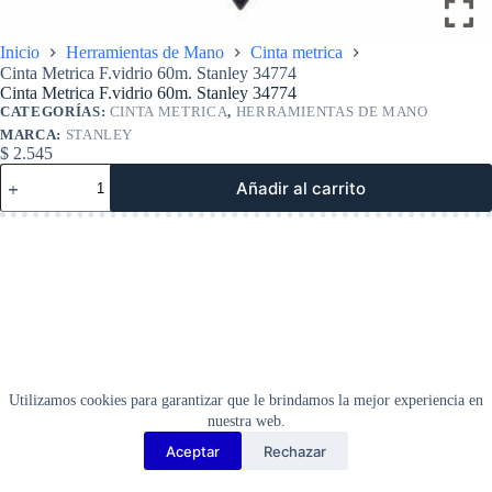
Inicio
Herramientas de Mano
Cinta metrica
Cinta Metrica F.vidrio 60m. Stanley 34774
Cinta Metrica F.vidrio 60m. Stanley 34774
CATEGORÍAS:
CINTA METRICA
,
HERRAMIENTAS DE MANO
MARCA:
STANLEY
$
2.545
Cinta
Añadir al carrito
Metrica
F.vidrio
60m.
Stanley
34774
cantidad
Utilizamos cookies para garantizar que le brindamos la mejor experiencia en
nuestra web.
Aceptar
Rechazar
Copyright Barbosa Tools©
2026