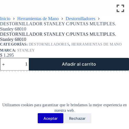
Inicio
Herramientas de Mano
Destornilladores
DESTORNILLADOR STANLEY C/PUNTAS MULTIPLES.
Stanley 68010
DESTORNILLADOR STANLEY C/PUNTAS MULTIPLES.
Stanley 68010
CATEGORÍAS:
DESTORNILLADORES
,
HERRAMIENTAS DE MANO
MARCA:
STANLEY
$
1.295
DESTORNILLADOR
Añadir al carrito
STANLEY
C/PUNTAS
MULTIPLES.
Stanley
68010
cantidad
Utilizamos cookies para garantizar que le brindamos la mejor experiencia en
nuestra web.
Aceptar
Rechazar
Copyright Barbosa Tools©
2026