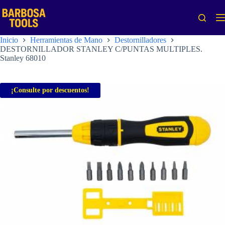
Saltar
al
contenido
Inicio
Herramientas de Mano
Destornilladores
DESTORNILLADOR STANLEY C/PUNTAS MULTIPLES.
Stanley 68010
¡Consulte por descuentos!