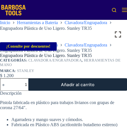
Saltar
al
contenido
Inicio
Herramientas a Bateria
Clavadora/Engrapadora
Engrapadora Plástica de Uso Ligero. Stanley TR35
Inicio
Herramientas a Bateria
Clavadora/Engrapadora
¡Consulte por descuentos!
Engrapadora Plástica de Uso Ligero. Stanley TR35
Engrapadora Plástica de Uso Ligero. Stanley TR35
CATEGORÍAS:
CLAVADORA/ENGRAPADORA
,
HERRAMIENTAS DE
MANO
MARCA:
STANLEY
$
1.200
Engrapadora
Añadir al carrito
Plástica
de
Descripción
Uso
Ligero.
Pistola fabricada en plástico para trabajos livianos con grapas de
Stanley
corona 27/64″.
TR35
cantidad
Agarradera y mango suaves y cómodos.
Fabricada en Plástico ABS (acrilonitrilo butadieno estireno)