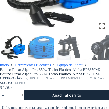
Inicio
Herramientas Electricas
Equipo de Pintar
Equipo Pintar Alpha Pro 650w Tacho Plastico. Alpha EP6650M2
Equipo Pintar Alpha Pro 650w Tacho Plastico. Alpha EP6650M2
CATEGORÍAS:
EQUIPO DE PINTAR
,
HERRAMIENTAS ELECTRICAS
MARCA:
ALPHA
$
1.580
Equipo
Añadir al carrito
Pintar
Alpha
Información adicional
Pro
Utilizamos cookies para garantizar que le brindamos la mejor experiencia en
650w