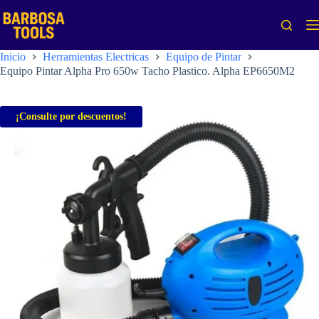
Saltar
al
contenido
Inicio
Herramientas Electricas
Equipo de Pintar
Equipo Pintar Alpha Pro 650w Tacho Plastico. Alpha EP6650M2
¡Consulte por descuentos!