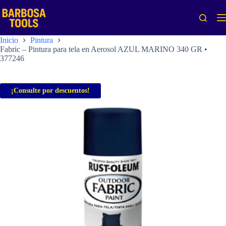
Saltar
al
contenido
Inicio
Pintura
Fabric – Pintura para tela en Aerosol AZUL MARINO 340 GR •
377246
¡Consulte por descuentos!