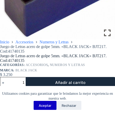
Inicio
Accesorios
Numeros y Letras
Juego de Letras acero de golpe 5mm. «BLACK JACK» BJT217.
Cod:41740135
Juego de Letras acero de golpe 5mm. «BLACK JACK» BJT217.
Cod:41740135
CATEGORÍAS:
ACCESORIOS
,
NUMEROS Y LETRAS
MARCA:
BLACK JACK
$
3.250
Juego
Añadir al carrito
de
Letras
acero
Utilizamos cookies para garantizar que le brindamos la mejor experiencia en
de
nuestra web.
golpe
5mm.
Aceptar
Rechazar
Copyright Barbosa Tools©
«BLACK
2026
JACK»