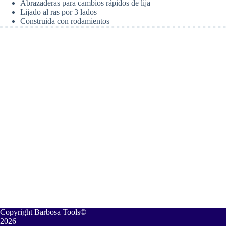
Abrazaderas para cambios rápidos de lija
cantidad
Lijado al ras por 3 lados
Construida con rodamientos
Copyright Barbosa Tools©
2026