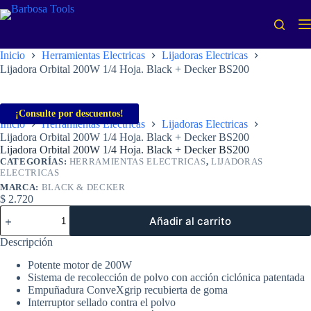
Saltar
al
contenido
Inicio
Herramientas Electricas
Lijadoras Electricas
Lijadora Orbital 200W 1/4 Hoja. Black + Decker BS200
¡Consulte por descuentos!
Inicio
Herramientas Electricas
Lijadoras Electricas
Lijadora Orbital 200W 1/4 Hoja. Black + Decker BS200
Lijadora Orbital 200W 1/4 Hoja. Black + Decker BS200
CATEGORÍAS:
HERRAMIENTAS ELECTRICAS
,
LIJADORAS
ELECTRICAS
MARCA:
BLACK & DECKER
$
2.720
Lijadora
Añadir al carrito
Orbital
200W
Descripción
1/4
Hoja.
Potente motor de 200W
Black
Sistema de recolección de polvo con acción ciclónica patentada
+
Empuñadura ConveXgrip recubierta de goma
Decker
Interruptor sellado contra el polvo
BS200