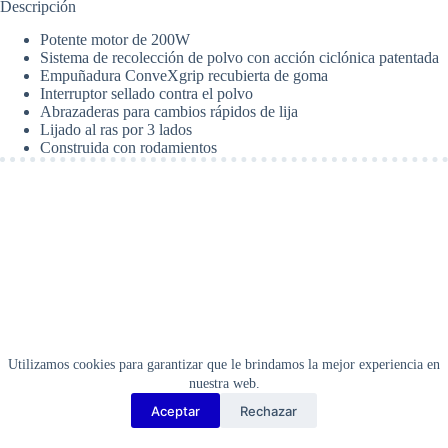
Descripción
1/4
Hoja.
Potente motor de 200W
Black
Sistema de recolección de polvo con acción ciclónica patentada
+
Empuñadura ConveXgrip recubierta de goma
Decker
Interruptor sellado contra el polvo
QS1000
Abrazaderas para cambios rápidos de lija
cantidad
Lijado al ras por 3 lados
Construida con rodamientos
Utilizamos cookies para garantizar que le brindamos la mejor experiencia en
nuestra web.
Aceptar
Rechazar
Copyright Barbosa Tools©
2026