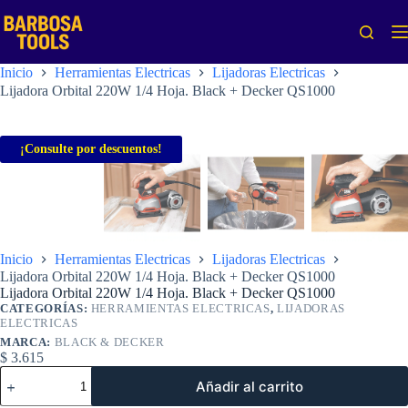
Saltar
al
contenido
Inicio
Herramientas Electricas
Lijadoras Electricas
Lijadora Orbital 220W 1/4 Hoja. Black + Decker QS1000
¡Consulte por descuentos!
Inicio
Herramientas Electricas
Lijadoras Electricas
Lijadora Orbital 220W 1/4 Hoja. Black + Decker QS1000
Lijadora Orbital 220W 1/4 Hoja. Black + Decker QS1000
CATEGORÍAS:
HERRAMIENTAS ELECTRICAS
,
LIJADORAS
ELECTRICAS
MARCA:
BLACK & DECKER
$
3.615
Lijadora
Añadir al carrito
Orbital
220W