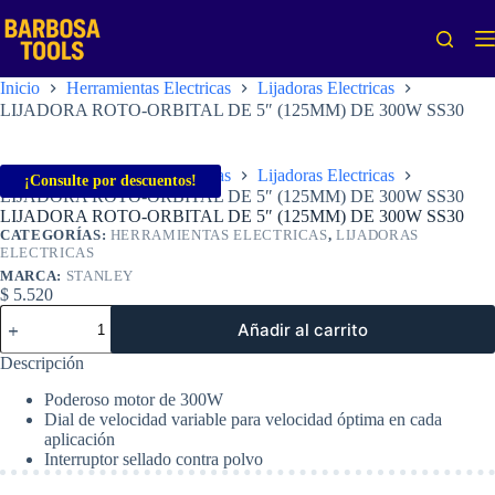
Saltar
al
contenido
Inicio
Herramientas Electricas
Lijadoras Electricas
LIJADORA ROTO-ORBITAL DE 5″ (125MM) DE 300W SS30
Inicio
Herramientas Electricas
Lijadoras Electricas
¡Consulte por descuentos!
LIJADORA ROTO-ORBITAL DE 5″ (125MM) DE 300W SS30
LIJADORA ROTO-ORBITAL DE 5″ (125MM) DE 300W SS30
CATEGORÍAS:
HERRAMIENTAS ELECTRICAS
,
LIJADORAS
ELECTRICAS
MARCA:
STANLEY
$
5.520
LIJADORA
Añadir al carrito
ROTO-
ORBITAL
Descripción
DE
5"
Poderoso motor de 300W
(125MM)
Dial de velocidad variable para velocidad óptima en cada
DE
aplicación
300W
Interruptor sellado contra polvo
SS30
cantidad