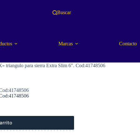
Buscar
ductos
Marcas
Contacto
riangulo para sierra Extra Slim 6″. Cod:41748506
 Cod:41748506
 Cod:41748506
arrito