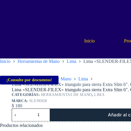
Saltar
al
contenido
Inicio
Pro
Inicio
Herramientas de Mano
Lima
Lima «SLENDER-FILEX» t
Inicio
Herramientas de Mano
Lima
¡Consulte por descuentos!
Lima «SLENDER-FILEX» triangulo para sierra Extra Slim 6″.
Lima «SLENDER-FILEX» triangulo para sierra Extra Slim 6″.
CATEGORÍAS:
HERRAMIENTAS DE MANO
,
LIMA
MARCA:
SLENDER
$
180
Lima
Añadir al c
«SLENDER-
FILEX»
Productos relacionados
triangulo
para