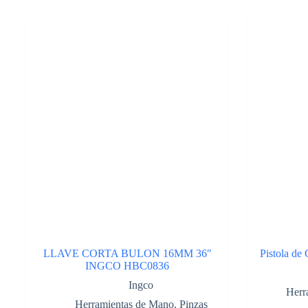
sierra
Extra
Slim
6″.
Cod:41748506
cantidad
LLAVE CORTA BULON 16MM 36″
Pistola de 
INGCO HBC0836
Ingco
Herr
Herramientas de Mano
,
Pinzas