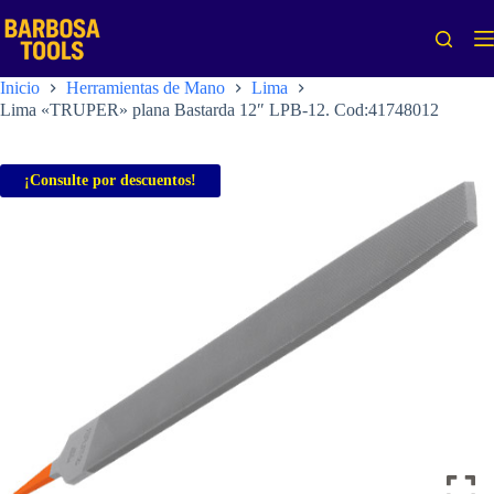
Saltar
al
contenido
Inicio
Herramientas de Mano
Lima
Lima «TRUPER» plana Bastarda 12″ LPB-12. Cod:41748012
¡Consulte por descuentos!