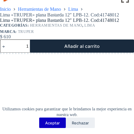
Inicio
Herramientas de Mano
Lima
Lima «TRUPER» plana Bastarda 12″ LPB-12. Cod:41748012
Lima «TRUPER» plana Bastarda 12″ LPB-12. Cod:41748012
CATEGORÍAS:
HERRAMIENTAS DE MANO
,
LIMA
MARCA:
TRUPER
$
610
Lima
Añadir al carrito
«TRUPER»
plana
Bastarda
12″
LPB-
12.
Cod:41748012
cantidad
Utilizamos cookies para garantizar que le brindamos la mejor experiencia en
nuestra web.
Aceptar
Rechazar
Copyright Barbosa Tools©
2026