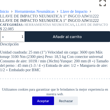
Inicio
Herramientas Neumáticas
Llave de Impacto
LLAVE DE IMPACTO NEUMATICA 1″ INGCO AIW11222
LLAVE DE IMPACTO NEUMATICA 1″ INGCO AIW11222
CATEGORÍAS:
HERRAMIENTAS NEUMÁTICAS
,
LLAVE DE IMPACTO
$
22.085
LLAVE
Añadir al carrito
DE
IMPACTO
Descripción
NEUMATICA
1"
Unidad cuadrada: 25 mm (1″) Velocidad sin carga: 3600 rpm Máx
INGCO
toruqe 3100 Nm (2300 pies) Peso: 18,5 kg Con conector universal
AIW11222
Consumo de aire: 1019l / min (36cfm) Yunque: 200 mm (8 «) Tamaño
cantidad
del perno : 45 mm (1-3 / 4 «) Entrada de aire: 1/2 » Manguera de aire:
1/2 » Embalado por BMC
Utilizamos cookies para garantizar que le brindamos la mejor experiencia en
nuestra web.
Aceptar
Rechazar
Copyright Barbosa Tools©
2026