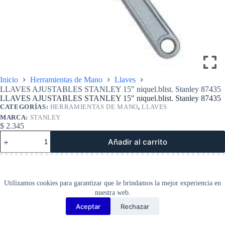
Inicio
Herramientas de Mano
Llaves
LLAVES AJUSTABLES STANLEY 15″ niquel.blist. Stanley 87435
LLAVES AJUSTABLES STANLEY 15″ niquel.blist. Stanley 87435
CATEGORÍAS:
HERRAMIENTAS DE MANO
,
LLAVES
MARCA:
STANLEY
$
2.345
LLAVES
Añadir al carrito
AJUSTABLES
STANLEY
15"
niquel.blist.
Stanley
Utilizamos cookies para garantizar que le brindamos la mejor experiencia en
87435
nuestra web.
cantidad
Aceptar
Rechazar
Copyright Barbosa Tools©
2026