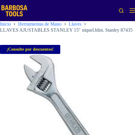
Saltar
al
contenido
Inicio
Herramientas de Mano
Llaves
LLAVES AJUSTABLES STANLEY 15″ niquel.blist. Stanley 87435
¡Consulte por descuentos!