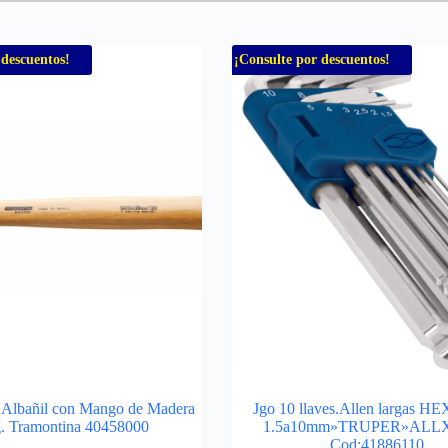
 descuentos!
¡Consulte por descuentos!
 Albañil con Mango de Madera
Jgo 10 llaves.Allen largas 
g. Tramontina 40458000
1.5a10mm»TRUPER»ALLX
Cod:41886110