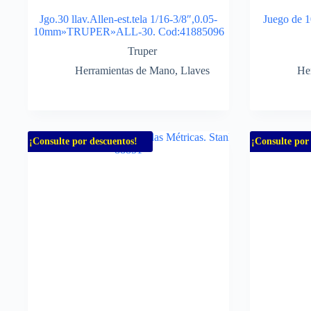
Jgo.30 llav.Allen-est.tela 1/16-3/8″,0.05-
Juego de 1
10mm»TRUPER»ALL-30. Cod:41885096
Truper
Herramientas de Mano
,
Llaves
He
¡Consulte por descuentos!
¡Consulte por