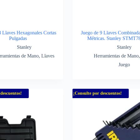
8 Llaves Hexagonales Cortas
Juego de 9 Llaves Combinada
Pulgadas
Métricas. Stanley STMT7
Stanley
Stanley
rramientas de Mano
,
Llaves
Herramientas de Mano
Juego
 descuentos!
¡Consulte por descuentos!