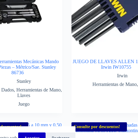
erramientas Mecánicas Mando
JUEGO DE LLAVES ALLEN 10
Piezas – Métrico/Sae. Stanley
Irwin IW10755
86736
Irwin
Stanley
Herramientas de Mano
,
Dados
,
Herramientas de Mano
,
Llaves
Juego
 descuentos!
¡Consulte por descuentos!
Aceptar
Rechazar
uestra web.