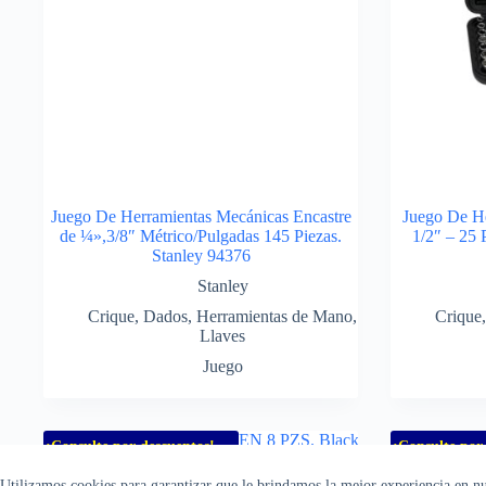
Juego De Herramientas Mecánicas Encastre
Juego De H
de ¼»,3/8″ Métrico/Pulgadas 145 Piezas.
1/2″ – 25 
Stanley 94376
Stanley
Crique
,
Dados
,
Herramientas de Mano
,
Crique
Llaves
Juego
¡Consulte por descuentos!
¡Consulte por
Utilizamos cookies para garantizar que le brindamos la mejor experiencia en n