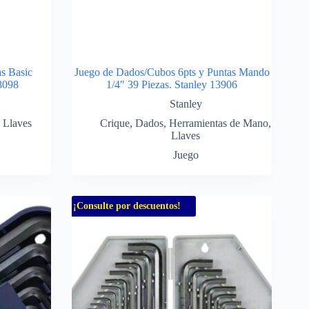
s Basic
Juego de Dados/Cubos 6pts y Puntas Mando
8098
1/4″ 39 Piezas. Stanley 13906
Stanley
,
Llaves
Crique
,
Dados
,
Herramientas de Mano
,
Llaves
Juego
¡Consulte por descuentos!