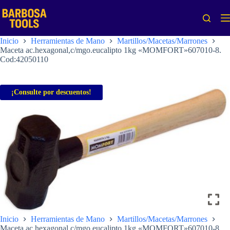
Saltar
al
contenido
Inicio
Herramientas de Mano
Martillos/Macetas/Marrones
Maceta ac.hexagonal,c/mgo.eucalipto 1kg «MOMFORT»607010-8.
Cod:42050110
¡Consulte por descuentos!
Inicio
Herramientas de Mano
Martillos/Macetas/Marrones
Maceta ac.hexagonal,c/mgo.eucalipto 1kg «MOMFORT»607010-8.