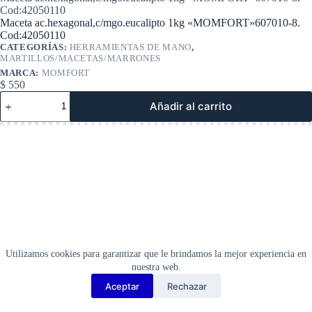
Cod:42050110
Maceta ac.hexagonal,c/mgo.eucalipto 1kg «MOMFORT»607010-8.
Cod:42050110
CATEGORÍAS:
HERRAMIENTAS DE MANO
,
MARTILLOS/MACETAS/MARRONES
MARCA:
MOMFORT
$
550
Maceta
Añadir al carrito
ac.hexagonal,c/mgo.eucalipto
1kg
«MOMFORT»607010-
8.
Cod:42050110
cantidad
Utilizamos cookies para garantizar que le brindamos la mejor experiencia en
nuestra web.
Aceptar
Rechazar
Copyright Barbosa Tools©
2026