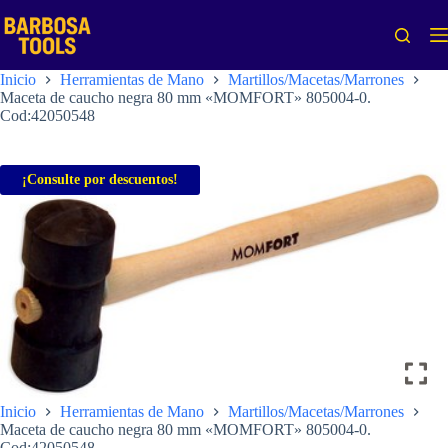
Saltar
al
contenido
Inicio
Herramientas de Mano
Martillos/Macetas/Marrones
Maceta de caucho negra 80 mm «MOMFORT» 805004-0.
Cod:42050548
¡Consulte por descuentos!
Inicio
Herramientas de Mano
Martillos/Macetas/Marrones
Maceta de caucho negra 80 mm «MOMFORT» 805004-0.
Cod:42050548