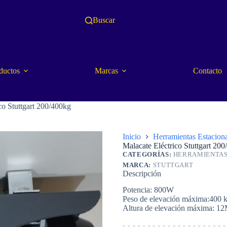
Buscar
ductos
Marcas
Contacto
co Stuttgart 200/400kg
Inicio
Herramientas Estaciona
Malacate Eléctrico Stuttgart 20
CATEGORÍAS:
HERRAMIENTAS
MARCA:
STUTTGART
Descripción
Potencia: 800W
Peso de elevación máxima:400 
Altura de elevación máxima: 1