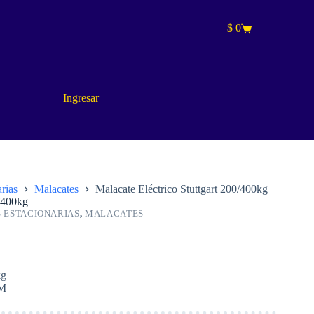
$
0
Carro
de
compra
Ingresar
rias
Malacates
Malacate Eléctrico Stuttgart 200/400kg
0/400kg
 ESTACIONARIAS
,
MALACATES
kg
2M