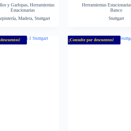
llos y Garlopas
,
Herramientas
Herramientas Estacionaria
Estacionarias
Banco
rpintería
,
Madera
,
Stuttgart
Stuttgart
 descuentos!
¡Consulte por descuentos!