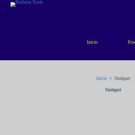
Saltar
al
contenido
Inicio
Pro
Inicio
Stuttgart
Stuttgart