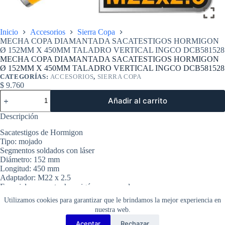
Inicio
Accesorios
Sierra Copa
MECHA COPA DIAMANTADA SACATESTIGOS HORMIGON
Ø 152MM X 450MM TALADRO VERTICAL INGCO DCB581528
MECHA COPA DIAMANTADA SACATESTIGOS HORMIGON
Ø 152MM X 450MM TALADRO VERTICAL INGCO DCB581528
CATEGORÍAS:
ACCESORIOS
,
SIERRA COPA
$
9.760
MECHA
Añadir al carrito
COPA
DIAMANTADA
Descripción
SACATESTIGOS
HORMIGON
Sacatestigos de Hormigon
Ø
Tipo: mojado
152MM
Segmentos soldados con láser
X
Diámetro: 152 mm
450MM
Longitud: 450 mm
TALADRO
Adaptador: M22 x 2.5
VERTICAL
Especial para cortar hormigón con armaduras
INGCO
Adecuado para DDM13501, DDM28001 y DDM38001
DCB581528
Utilizamos cookies para garantizar que le brindamos la mejor experiencia en
cantidad
Embalado por caja de cartón
nuestra web.
Aceptar
Rechazar