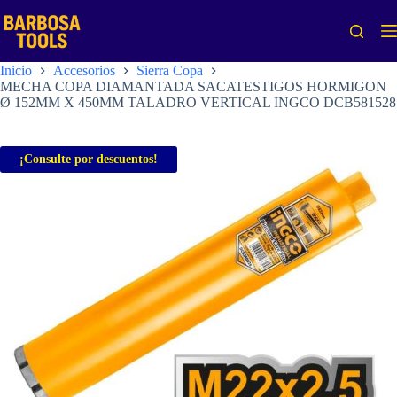
Saltar
al
contenido
Inicio
Accesorios
Sierra Copa
MECHA COPA DIAMANTADA SACATESTIGOS HORMIGON
Ø 152MM X 450MM TALADRO VERTICAL INGCO DCB581528
¡Consulte por descuentos!