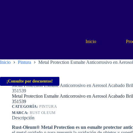
Saltar
al
contenido
Inicio
Pro
Inicio
Pintura
Metal Protection Esmalte Anticorrosivo en Aer
Inicio
Pintura
¡Consulte por descuentos!
Metal Protection Esmalte Anticorrosivo en Aerosol Acabado 
351539
Metal Protection Esmalte Anticorrosivo en Aerosol Acabado 
351539
CATEGORÍA:
PINTURA
MARCA:
RUST OLEUM
Descripción
Rust-Oleum® Metal Protection es un esmalte protector antic
el metal oxidado o para prevenir la oxidación de objetos y superfic