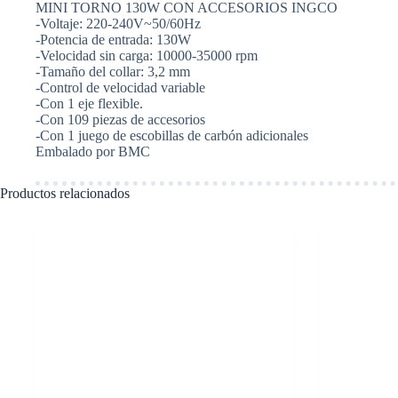
MINI TORNO 130W CON ACCESORIOS INGCO
C
-Voltaje: 220-240V~50/60Hz
ACCESORIOS
-Potencia de entrada: 130W
INGCO
-Velocidad sin carga: 10000-35000 rpm
MG13328
-Tamaño del collar: 3,2 mm
cantidad
-Control de velocidad variable
-Con 1 eje flexible.
-Con 109 piezas de accesorios
-Con 1 juego de escobillas de carbón adicionales
Embalado por BMC
Productos relacionados