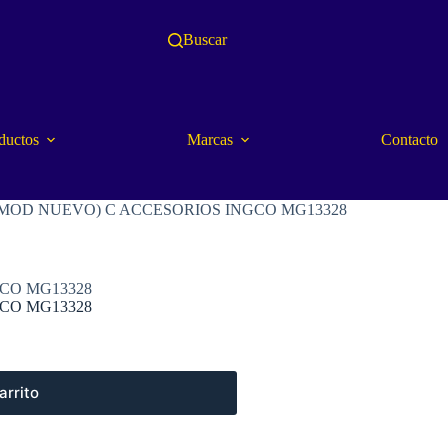
Buscar
ductos
Marcas
Contacto
(MOD NUEVO) C ACCESORIOS INGCO MG13328
CO MG13328
CO MG13328
arrito