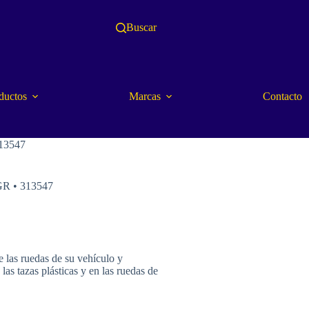
Buscar
ductos
Marcas
Contacto
313547
GR • 313547
 las ruedas de su vehículo y
 las tazas plásticas y en las ruedas de