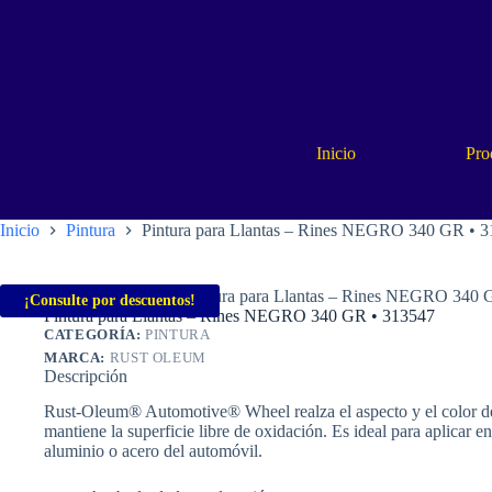
Saltar
al
contenido
Inicio
Pro
Inicio
Pintura
Pintura para Llantas – Rines NEGRO 340 GR • 
Inicio
Pintura
Pintura para Llantas – Rines NEGRO 340 
¡Consulte por descuentos!
Pintura para Llantas – Rines NEGRO 340 GR • 313547
CATEGORÍA:
PINTURA
MARCA:
RUST OLEUM
Descripción
Rust-Oleum® Automotive® Wheel realza el aspecto y el color de
mantiene la superficie libre de oxidación. Es ideal para aplicar en
aluminio o acero del automóvil.