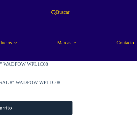
Buscar
ductos
Marcas
Contacto
8″ WADFOW WPL1C08
SAL 8″ WADFOW WPL1C08
arrito