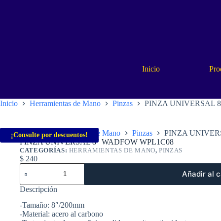
Saltar
al
contenido
Inicio
Pro
Inicio
Herramientas de Mano
Pinzas
PINZA UNIVERSAL 
Inicio
Herramientas de Mano
Pinzas
PINZA UNIVER
¡Consulte por descuentos!
PINZA UNIVERSAL 8″ WADFOW WPL1C08
CATEGORÍAS:
HERRAMIENTAS DE MANO
,
PINZAS
$
240
PINZA
Añadir al c
UNIVERSAL
8"
Descripción
WADFOW
WPL1C08
-Tamaño: 8″/200mm
cantidad
-Material: acero al carbono