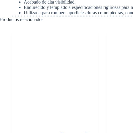
Acabado de alta visibilidad.
(254
Endurecido y templado a especificaciones rigurosas para 
mm).
Utilizada para romper superficies duras como piedras, conc
Stanley
16318
Productos relacionados
cantidad