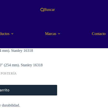
Buscar
ductos
Marcas
Contacto
4 mm). Stanley 16318
0″ (254 mm). Stanley 16318
POSTERÍA
arrito
 durabilidad.