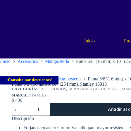
Saltar
al
contenido
Inicio
Pro
Inicio
Accesorios
Mampostería
Punta 5/8″(16 mm) x 10″ (25
Inicio
Accesorios
Mampostería
Punta 5/8″(16 mm) x 1
¡Consulte por descuentos!
Punta 5/8″(16 mm) x 10″ (254 mm). Stanley 16318
CATEGORÍAS:
ACCESORIOS
,
HERRAMIENTAS DE MANO
,
MAM
MARCA:
STANLEY
$
400
Punta
Añadir al c
5/8"
(16
Descripción
mm)
x
Forjados en acero Cromo Vanadio para mayor resistencia y
10"