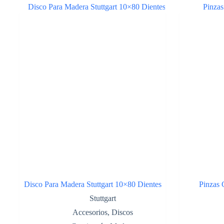
HZ-
028
COD:43433128
cantidad
Disco Para Madera Stuttgart 10×80 Dientes
Pinzas 
Stuttgart
Accesorios
,
Discos