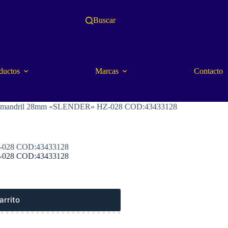
Buscar
ductos
Marcas
Contacto
.) c/mandril 28mm «SLENDER» HZ-028 COD:43433128
HZ-028 COD:43433128
HZ-028 COD:43433128
arrito