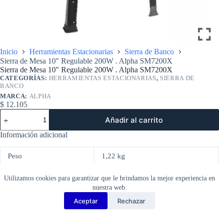
Inicio
Herramientas Estacionarias
Sierra de Banco
Sierra de Mesa 10″ Regulable 200W . Alpha SM7200X
Sierra de Mesa 10″ Regulable 200W . Alpha SM7200X
CATEGORÍAS:
HERRAMIENTAS ESTACIONARIAS
,
SIERRA DE
BANCO
MARCA:
ALPHA
$
12.105
Sierra
Añadir al carrito
de
Mesa
Información adicional
10"
Regulable
200W
Peso
1,22 kg
.
Alpha
Utilizamos cookies para garantizar que le brindamos la mejor experiencia en
SM7200X
cantidad
nuestra web.
Aceptar
Rechazar
Copyright Barbosa Tools©
2026