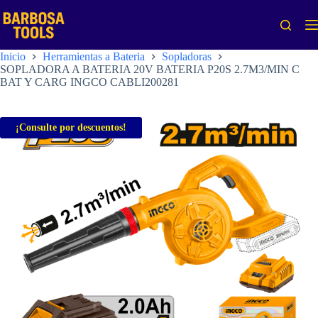
Saltar
al
contenido
Inicio
Herramientas a Bateria
Sopladoras
SOPLADORA A BATERIA 20V BATERIA P20S 2.7M3/MIN C
BAT Y CARG INGCO CABLI200281
¡Consulte por descuentos!