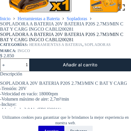
Inicio
Herramientas a Bateria
Sopladoras
SOPLADORA A BATERIA 20V BATERIA P20S 2.7M3/MIN C
BAT Y CARG INGCO CABLI200281
SOPLADORA A BATERIA 20V BATERIA P20S 2.7M3/MIN C
BAT Y CARG INGCO CABLI200281
CATEGORÍAS:
HERRAMIENTAS A BATERIA
,
SOPLADORAS
MARCA:
INGCO
$
2.850
SOPLADORA
Añadir al carrito
A
BATERIA
Descripción
20V
BATERIA
SOPLADORA 20V BATERIA P20S 2.7M3/MIN C BAT Y CARG
P20S
-Tensión: 20V
2.7M3/MIN
-Velocidad en vacío: 18000rpm
C
-Volumen máximo de aire: 2,7m³/min
BAT
-Incluye:
Y
-1 batería de 2.0Ah (FBLI20011)
CARG
-1 cargador (FCLI2001)
INGCO
Utilizamos cookies para garantizar que le brindamos la mejor experiencia en
-Voltios de carga: 220-240V~50/60Hz
CABLI200281
nuestra web.
cantidad
Aceptar
Rechazar