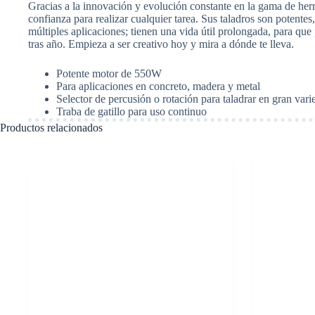
Gracias a la innovación y evolución constante en la gama de her
+
confianza para realizar cualquier tarea. Sus taladros son potentes
Caja
múltiples aplicaciones; tienen una vida útil prolongada, para que
Plástica.
tras año. Empieza a ser creativo hoy y mira a dónde te lleva.
Black
+
Decker
Potente motor de 550W
TB555
Para aplicaciones en concreto, madera y metal
cantidad
Selector de percusión o rotación para taladrar en gran vari
Traba de gatillo para uso continuo
Productos relacionados