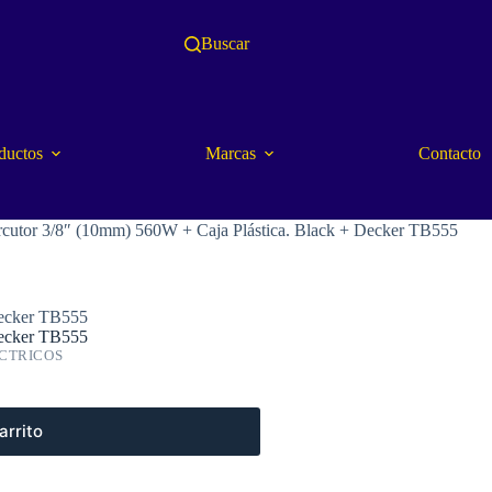
Buscar
ductos
Marcas
Contacto
rcutor 3/8″ (10mm) 560W + Caja Plástica. Black + Decker TB555
Decker TB555
Decker TB555
CTRICOS
arrito