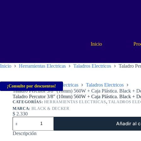
Saltar
al
contenido
Inicio
Pro
Inicio
Herramientas Electricas
Taladros Electricos
Taladro Pe
Inicio
Herramientas Electricas
Taladros Electricos
¡Consulte por descuentos!
Taladro Percutor 3/8″ (10mm) 560W + Caja Plástica. Black + 
Taladro Percutor 3/8″ (10mm) 560W + Caja Plástica. Black + 
CATEGORÍAS:
HERRAMIENTAS ELECTRICAS
,
TALADROS ELE
MARCA:
BLACK & DECKER
$
2.330
Taladro
Añadir al c
Percutor
3/8"
Descripción
(10mm)
560W