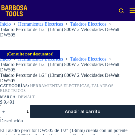
Saltar
al
contenido
Inicio
Herramientas Electricas
Taladros Electricos
Taladro Percutor de 1/2″ (13mm) 800W 2 Velocidades DeWalt
DW505
¡Consulte por descuentos!
Inicio
Herramientas Electricas
Taladros Electricos
Taladro Percutor de 1/2″ (13mm) 800W 2 Velocidades DeWalt
DW505
Taladro Percutor de 1/2″ (13mm) 800W 2 Velocidades DeWalt
DW505
CATEGORÍAS:
HERRAMIENTAS ELECTRICAS
,
TALADROS
ELECTRICOS
MARCA:
DEWALT
$
9.491
Taladro
Añadir al carrito
Percutor
de
Descripción
1/2"
(13mm)
El Taladro percutor DW505 de 1/2″ (13mm) cuenta con un potente
800W