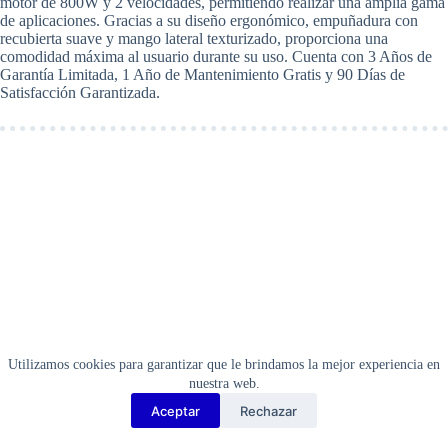
motor de 800W y 2 velocidades, permitiendo realizar una amplia gama
2
de aplicaciones. Gracias a su diseño ergonómico, empuñadura con
Velocidades
recubierta suave y mango lateral texturizado, proporciona una
DeWalt
comodidad máxima al usuario durante su uso. Cuenta con 3 Años de
DW505
Garantía Limitada, 1 Año de Mantenimiento Gratis y 90 Días de
cantidad
Satisfacción Garantizada.
Utilizamos cookies para garantizar que le brindamos la mejor experiencia en
nuestra web.
Aceptar
Rechazar
Copyright Barbosa Tools©
2026