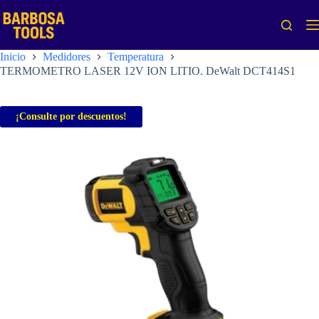
Saltar
al
contenido
Inicio
Medidores
Temperatura
TERMOMETRO LASER 12V ION LITIO. DeWalt DCT414S1
¡Consulte por descuentos!