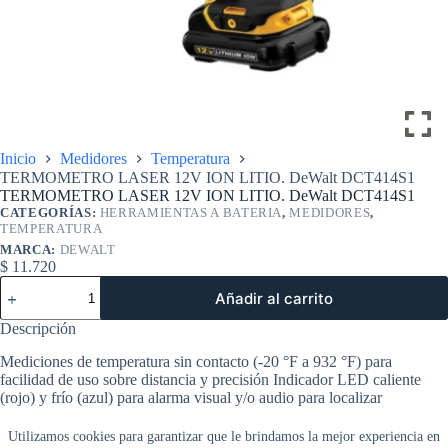
Inicio
Medidores
Temperatura
TERMOMETRO LASER 12V ION LITIO. DeWalt DCT414S1
TERMOMETRO LASER 12V ION LITIO. DeWalt DCT414S1
CATEGORÍAS:
HERRAMIENTAS A BATERIA
,
MEDIDORES
,
TEMPERATURA
MARCA:
DEWALT
$
11.720
TERMOMETRO
Añadir al carrito
LASER
12V
Descripción
ION
LITIO.
Mediciones de temperatura sin contacto (-20 °F a 932 °F) para
DeWalt
facilidad de uso sobre distancia y precisión Indicador LED caliente
DCT414S1
(rojo) y frío (azul) para alarma visual y/o audio para localizar
cantidad
rápidamente los puntos problemáticos Almacenamiento de datos para
la grabación de temperaturas máximas, mínimas y medias La
Utilizamos cookies para garantizar que le brindamos la mejor experiencia en