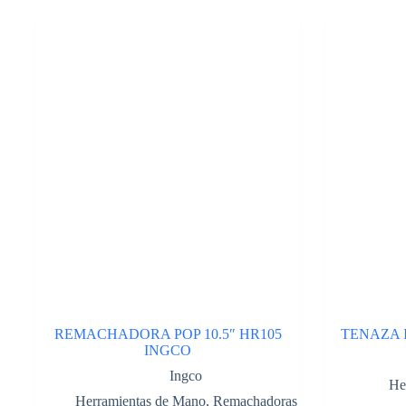
de
tiza
«TRUPER»
TL-
100.
Cod:43225500
cantidad
REMACHADORA POP 10.5″ HR105
TENAZA I
INGCO
Ingco
He
Herramientas de Mano
,
Remachadoras