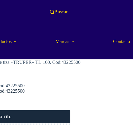
Buscar
ductos
Marcas
Contacto
te de tiza «TRUPER» TL-100. Cod:43225500
 Cod:43225500
 Cod:43225500
arrito