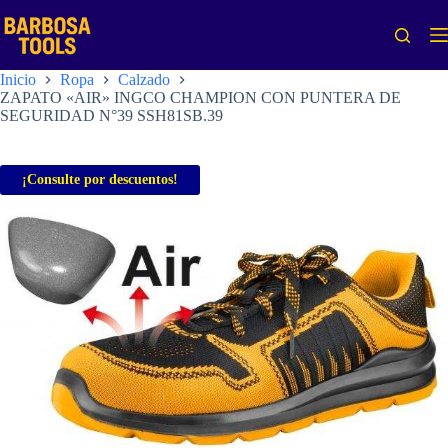
Saltar
al
contenido
Inicio
Ropa
Calzado
ZAPATO «AIR» INGCO CHAMPION CON PUNTERA DE
SEGURIDAD N°39 SSH81SB.39
¡Consulte por descuentos!