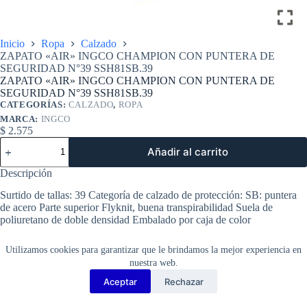
Inicio
Ropa
Calzado
ZAPATO «AIR» INGCO CHAMPION CON PUNTERA DE
SEGURIDAD N°39 SSH81SB.39
ZAPATO «AIR» INGCO CHAMPION CON PUNTERA DE
SEGURIDAD N°39 SSH81SB.39
CATEGORÍAS:
CALZADO
,
ROPA
MARCA:
INGCO
$
2.575
ZAPATO
Añadir al carrito
"AIR"
INGCO
Descripción
CHAMPION
CON
Surtido de tallas: 39 Categoría de calzado de protección: SB: puntera
PUNTERA
de acero Parte superior Flyknit, buena transpirabilidad Suela de
DE
poliuretano de doble densidad Embalado por caja de color
SEGURIDAD
N°39
SSH81SB.39
Utilizamos cookies para garantizar que le brindamos la mejor experiencia en
cantidad
nuestra web.
Aceptar
Rechazar
Copyright Barbosa Tools©
2026