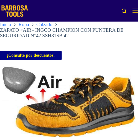
Saltar
al
contenido
Inicio
Ropa
Calzado
ZAPATO «AIR» INGCO CHAMPION CON PUNTERA DE
SEGURIDAD N°42 SSH81SB.42
¡Consulte por descuentos!