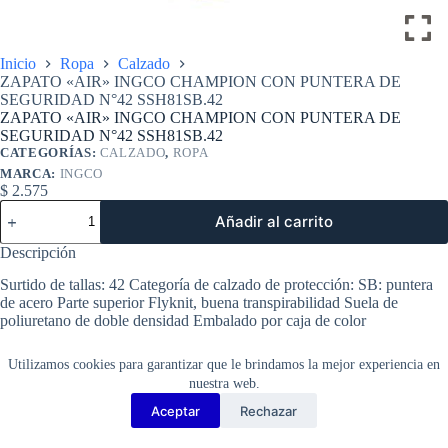
Inicio
Ropa
Calzado
ZAPATO «AIR» INGCO CHAMPION CON PUNTERA DE
SEGURIDAD N°42 SSH81SB.42
ZAPATO «AIR» INGCO CHAMPION CON PUNTERA DE
SEGURIDAD N°42 SSH81SB.42
CATEGORÍAS:
CALZADO
,
ROPA
MARCA:
INGCO
$
2.575
ZAPATO
Añadir al carrito
"AIR"
INGCO
Descripción
CHAMPION
CON
Surtido de tallas: 42 Categoría de calzado de protección: SB: puntera
PUNTERA
de acero Parte superior Flyknit, buena transpirabilidad Suela de
DE
poliuretano de doble densidad Embalado por caja de color
SEGURIDAD
N°42
SSH81SB.42
Utilizamos cookies para garantizar que le brindamos la mejor experiencia en
cantidad
nuestra web.
Aceptar
Rechazar
Copyright Barbosa Tools©
2026