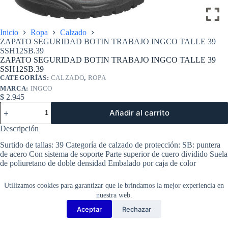
Inicio
Ropa
Calzado
ZAPATO SEGURIDAD BOTIN TRABAJO INGCO TALLE 39
SSH12SB.39
ZAPATO SEGURIDAD BOTIN TRABAJO INGCO TALLE 39
SSH12SB.39
CATEGORÍAS:
CALZADO
,
ROPA
MARCA:
INGCO
$
2.945
ZAPATO
Añadir al carrito
SEGURIDAD
BOTIN
Descripción
TRABAJO
INGCO
Surtido de tallas: 39 Categoría de calzado de protección: SB: puntera
TALLE
de acero Con sistema de soporte Parte superior de cuero dividido Suela
39
de poliuretano de doble densidad Embalado por caja de color
SSH12SB.39
cantidad
Utilizamos cookies para garantizar que le brindamos la mejor experiencia en
nuestra web.
Aceptar
Rechazar
Copyright Barbosa Tools©
2026