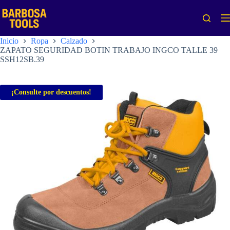
Saltar
al
contenido
Inicio
Ropa
Calzado
ZAPATO SEGURIDAD BOTIN TRABAJO INGCO TALLE 39
SSH12SB.39
¡Consulte por descuentos!