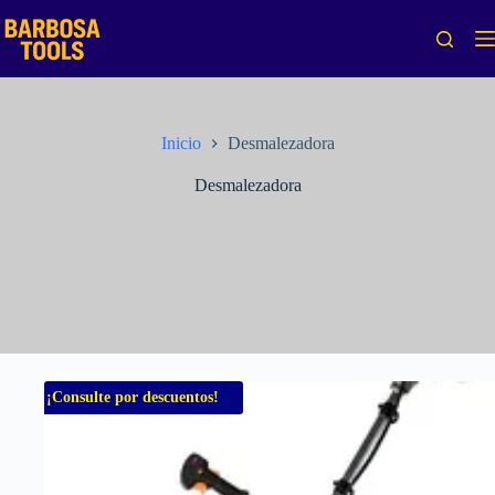
Saltar
al
contenido
Inicio
Desmalezadora
Desmalezadora
¡Consulte por descuentos!