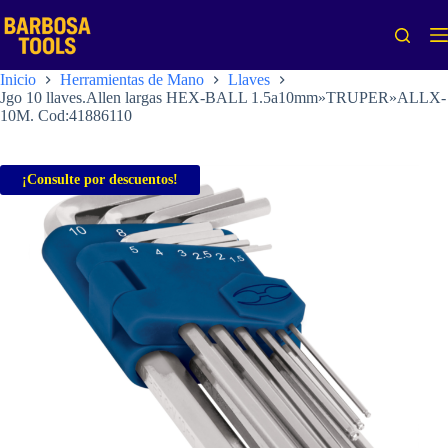
Saltar
al
contenido
Inicio
Herramientas de Mano
Llaves
Jgo 10 llaves.Allen largas HEX-BALL 1.5a10mm»TRUPER»ALLX-
10M. Cod:41886110
¡Consulte por descuentos!