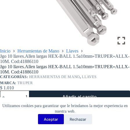
Inicio
Herramientas de Mano
Llaves
Jgo 10 llaves.Allen largas HEX-BALL 1.5a10mm»TRUPER»ALLX-
10M. Cod:41886110
Jgo 10 llaves.Allen largas HEX-BALL 1.5a10mm»TRUPER»ALLX-
10M. Cod:41886110
CATEGORÍAS:
HERRAMIENTAS DE MANO
,
LLAVES
MARCA:
TRUPER
$
1.010
Jgo
Añadir al carrito
10
llaves.Allen
Utilizamos cookies para garantizar que le brindamos la mejor experiencia en
largas
nuestra web.
HEX-
BALL
Aceptar
Rechazar
Copyright Barbosa Tools©
1.5a10mm»TRUPER»ALLX-
10M.
2026