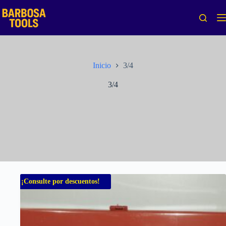
Saltar
al
contenido
Inicio
3/4
3/4
¡Consulte por descuentos!