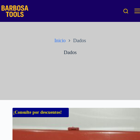
Saltar
al
contenido
Inicio
Dados
Dados
¡Consulte por descuentos!