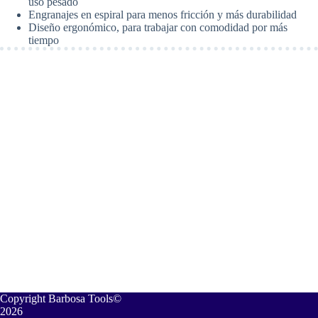
uso pesado
DE
Engranajes en espiral para menos fricción y más durabilidad
1050W
Diseño ergonómico, para trabajar con comodidad por más
Con
tiempo
Maleta.
Stanley
SGS1045k
cantidad
Copyright Barbosa Tools©
2026