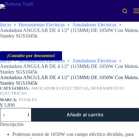
Saltar
al
contenido
Inicio
Herramientas Electricas
Amoladoras Electricas
Amoladora ANGULAR DE 4 1/2″ (115MM) DE 1050W Con Maleta.
Stanley SGS1045k
¡Consulte por descuentos!
Inicio
Herramientas Electricas
Amoladoras Electricas
Amoladora ANGULAR DE 4 1/2″ (115MM) DE 1050W Con Maleta.
Stanley SGS1045k
Amoladora ANGULAR DE 4 1/2″ (115MM) DE 1050W Con Maleta.
Stanley SGS1045k
CATEGORÍAS:
AMOLADORAS ELECTRICAS
,
HERRAMIENTAS
ELECTRICAS
MARCA:
STANLEY
$
5.890
Amoladora
Añadir al carrito
ANGULAR
DE
Descripción
4
1/2"
Poderoso motor de 1050W con campo eléctrico dividido, para
(115MM)