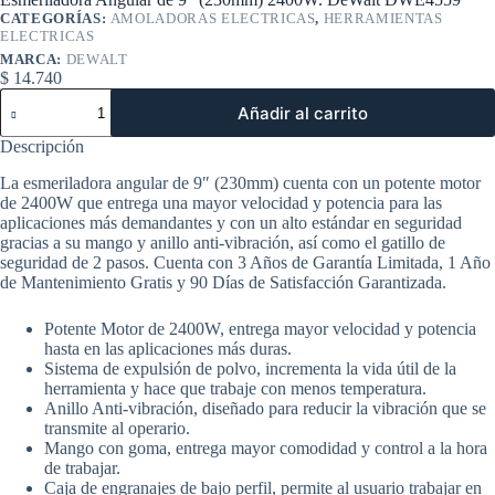
CATEGORÍAS:
AMOLADORAS ELECTRICAS
,
HERRAMIENTAS
ELECTRICAS
MARCA:
DEWALT
$
14.740
Esmeriladora
Añadir al carrito
Angular
de
Descripción
9"
(230mm)
La esmeriladora angular de 9″ (230mm) cuenta con un potente motor
2400W.
de 2400W que entrega una mayor velocidad y potencia para las
DeWalt
aplicaciones más demandantes y con un alto estándar en seguridad
DWE4559
gracias a su mango y anillo anti-vibración, así como el gatillo de
cantidad
seguridad de 2 pasos. Cuenta con 3 Años de Garantía Limitada, 1 Año
de Mantenimiento Gratis y 90 Días de Satisfacción Garantizada.
Potente Motor de 2400W, entrega mayor velocidad y potencia
hasta en las aplicaciones más duras.
Sistema de expulsión de polvo, incrementa la vida útil de la
herramienta y hace que trabaje con menos temperatura.
Anillo Anti-vibración, diseñado para reducir la vibración que se
transmite al operario.
Mango con goma, entrega mayor comodidad y control a la hora
de trabajar.
Caja de engranajes de bajo perfil, permite al usuario trabajar en