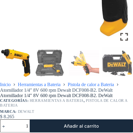
Inicio
Herramientas a Bateria
Pistola de calor a Bateria
Atornillador 1/4″ 8V 600 rpm Dewalt DCF008-B2. DeWalt
Atornillador 1/4″ 8V 600 rpm Dewalt DCF008-B2. DeWalt
CATEGORÍAS:
HERRAMIENTAS A BATERIA
,
PISTOLA DE CALOR A
BATERIA
MARCA:
DEWALT
$
8.265
Atornillador
Añadir al carrito
1/4"
8V