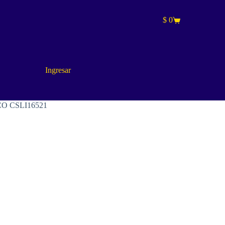
$
0
Carro
de
compra
Ingresar
O CSLI16521