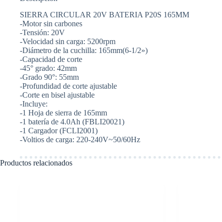
BATERIA
20V
SIERRA CIRCULAR 20V BATERIA P20S 165MM
BATERIA
-Motor sin carbones
CON
-Tensión: 20V
CARG
-Velocidad sin carga: 5200rpm
X1
-Diámetro de la cuchilla: 165mm(6-1/2»)
BAT
-Capacidad de corte
X1
-45° grado: 42mm
INGCO
-Grado 90°: 55mm
CSLI16521
cantidad
-Profundidad de corte ajustable
-Corte en bisel ajustable
-Incluye:
-1 Hoja de sierra de 165mm
-1 batería de 4.0Ah (FBLI20021)
-1 Cargador (FCLI2001)
-Voltios de carga: 220-240V~50/60Hz
Productos relacionados