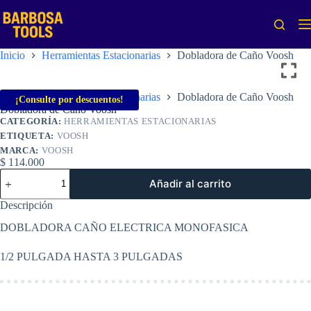
Saltar
al
contenido
Inicio
Herramientas Estacionarias
Dobladora de Caño Voosh
Inicio
Herramientas Estacionarias
Dobladora de Caño Voosh
¡Consulte por descuentos!
Dobladora de Caño Voosh
CATEGORÍA:
HERRAMIENTAS ESTACIONARIAS
ETIQUETA:
VOOSH
MARCA:
VOOSH
$
114.000
Dobladora
Añadir al carrito
de
Caño
Descripción
Voosh
cantidad
DOBLADORA CAÑO ELECTRICA MONOFASICA
1/2 PULGADA HASTA 3 PULGADAS