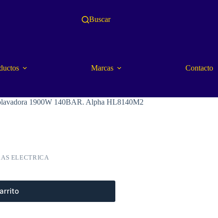
Buscar
ductos
Marcas
Contacto
olavadora 1900W 140BAR. Alpha HL8140M2
AS ELECTRICA
arrito