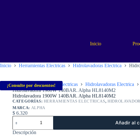
Saltar
al
contenido
Inicio
Pro
Inicio
Herramientas Electricas
Hidrolavadoras Electrica
Hidr
Inicio
Herramientas Electricas
Hidrolavadoras Electrica
¡Consulte por descuentos!
Hidrolavadora 1900W 140BAR. Alpha HL8140M2
Hidrolavadora 1900W 140BAR. Alpha HL8140M2
CATEGORÍAS:
HERRAMIENTAS ELECTRICAS
,
HIDROLAVADOR
MARCA:
ALPHA
$
6.320
Hidrolavadora
Añadir al c
1900W
140BAR.
Descripción
Alpha
HL8140M2