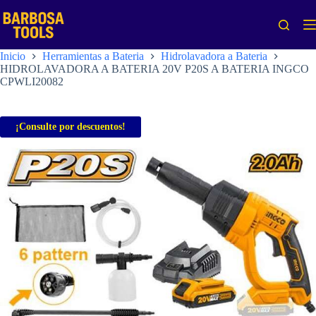
Saltar
al
contenido
Inicio
Herramientas a Bateria
Hidrolavadora a Bateria
HIDROLAVADORA A BATERIA 20V P20S A BATERIA INGCO
CPWLI20082
¡Consulte por descuentos!