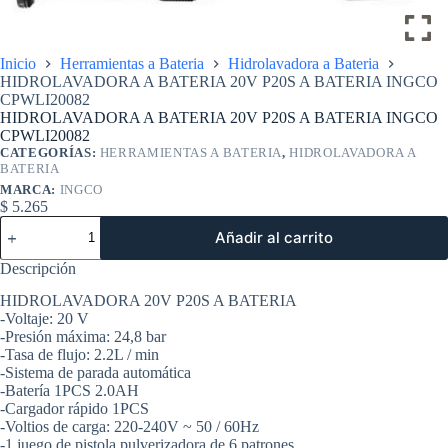
Inicio
Herramientas a Bateria
Hidrolavadora a Bateria
HIDROLAVADORA A BATERIA 20V P20S A BATERIA INGCO
CPWLI20082
HIDROLAVADORA A BATERIA 20V P20S A BATERIA INGCO
CPWLI20082
CATEGORÍAS:
HERRAMIENTAS A BATERIA
,
HIDROLAVADORA A
BATERIA
MARCA:
INGCO
$
5.265
HIDROLAVADORA
Añadir al carrito
A
BATERIA
Descripción
20V
P20S
HIDROLAVADORA 20V P20S A BATERIA
A
-Voltaje: 20 V
BATERIA
-Presión máxima: 24,8 bar
INGCO
-Tasa de flujo: 2.2L / min
CPWLI20082
-Sistema de parada automática
cantidad
-Batería 1PCS 2.0AH
-Cargador rápido 1PCS
-Voltios de carga: 220-240V ~ 50 / 60Hz
-1 juego de pistola pulverizadora de 6 patrones