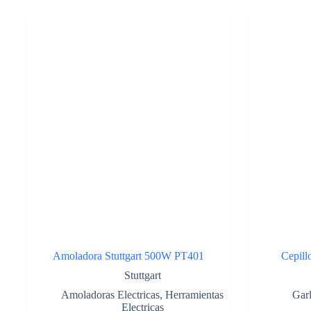
Stanley
STEL401
cantidad
Amoladora Stuttgart 500W PT401
Cepill
Stuttgart
Amoladoras Electricas
,
Herramientas
Gar
Electricas