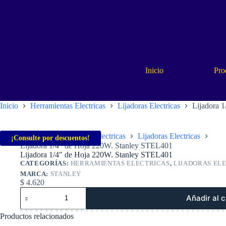
Saltar
al
contenido
Inicio
Pro
Inicio
Herramientas Electricas
Lijadoras Electricas
Lijadora 
Inicio
Herramientas Electricas
Lijadoras Electricas
¡Consulte por descuentos!
Lijadora 1/4″ de Hoja 220W. Stanley STEL401
Lijadora 1/4″ de Hoja 220W. Stanley STEL401
CATEGORÍAS:
HERRAMIENTAS ELECTRICAS
,
LIJADORAS EL
MARCA:
STANLEY
$
4.620
Lijadora
Añadir al c
1/4"
de
Productos relacionados
Hoja
220W.