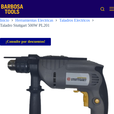
Saltar
al
contenido
Inicio
Herramientas Electricas
Taladros Electricos
Taladro Stuttgart 500W PL201
¡Consulte por descuentos!