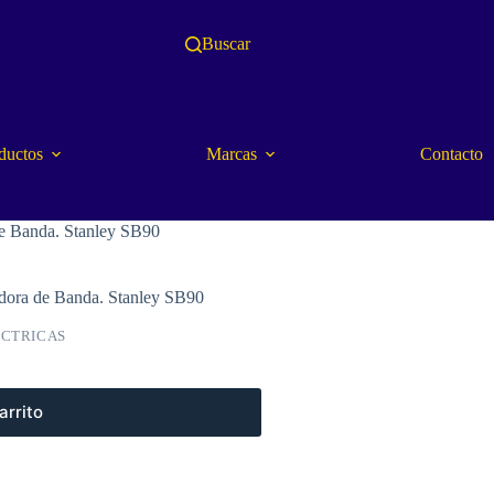
Buscar
ductos
Marcas
Contacto
de Banda. Stanley SB90
adora de Banda. Stanley SB90
ECTRICAS
arrito