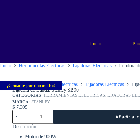
Saltar
al
contenido
Inicio
Pro
Inicio
Herramientas Electricas
Lijadoras Electricas
Lijadora 
Inicio
Herramientas Electricas
Lijadoras Electricas
Lij
¡Consulte por descuentos!
Lijadora de Banda. Stanley SB90
CATEGORÍAS:
HERRAMIENTAS ELECTRICAS
,
LIJADORAS EL
MARCA:
STANLEY
$
7.305
Lijadora
Añadir al c
de
Banda.
Descripción
Stanley
SB90
Motor de 900W
cantidad