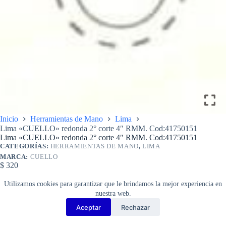
Inicio
Herramientas de Mano
Lima
Lima «CUELLO» redonda 2° corte 4″ RMM. Cod:41750151
Lima «CUELLO» redonda 2° corte 4″ RMM. Cod:41750151
CATEGORÍAS:
HERRAMIENTAS DE MANO
,
LIMA
MARCA:
CUELLO
$
320
Lima
Añadir al carrito
«CUELLO»
Utilizamos cookies para garantizar que le brindamos la mejor experiencia en
redonda
nuestra web.
2°
Aceptar
Rechazar
corte
Copyright Barbosa Tools©
4″
2026
RMM.