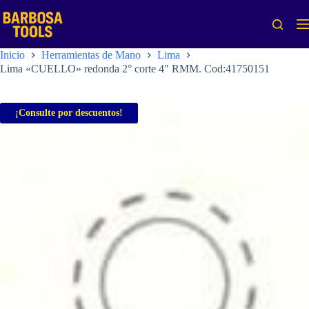
Saltar
al
contenido
Inicio
Herramientas de Mano
Lima
Lima «CUELLO» redonda 2° corte 4″ RMM. Cod:41750151
¡Consulte por descuentos!